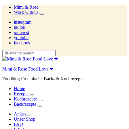
Mimi & Rose
Work with us
expand
child
instagram
menu
tik tok
pinterest
youtube
facebook
Mimi & Rose Food Love ❤
Foodblog für einfache Back- & Kochrezepte
Home
Rezepte
expand
Kochrezepte
child
expand
Backrezepte
menu
child
expand
menu
child
Anlass
menu
expand
Unser Shop
child
FAQ
menu