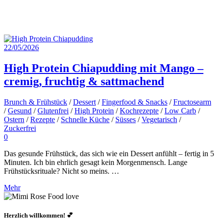
22/05/2026
High Protein Chiapudding mit Mango –
cremig, fruchtig & sattmachend
Brunch & Frühstück
/
Dessert
/
Fingerfood & Snacks
/
Fructosearm
/
Gesund
/
Glutenfrei
/
High Protein
/
Kochrezepte
/
Low Carb
/
Ostern
/
Rezepte
/
Schnelle Küche
/
Süsses
/
Vegetarisch
/
Zuckerfrei
0
Das gesunde Frühstück, das sich wie ein Dessert anfühlt – fertig in 5
Minuten. Ich bin ehrlich gesagt kein Morgenmensch. Lange
Frühstücksrituale? Nicht so meins. …
Mehr
Herzlich willkommen! 💕