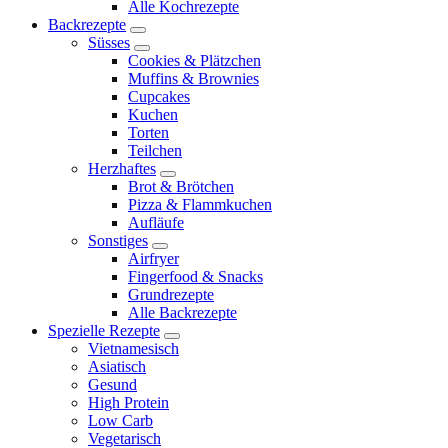
Alle Kochrezepte
menu
Backrezepte
expand
Süsses
child
expand
Cookies & Plätzchen
menu
child
Muffins & Brownies
menu
Cupcakes
Kuchen
Torten
Teilchen
Herzhaftes
expand
Brot & Brötchen
child
Pizza & Flammkuchen
menu
Aufläufe
Sonstiges
expand
Airfryer
child
Fingerfood & Snacks
menu
Grundrezepte
Alle Backrezepte
Spezielle Rezepte
expand
Vietnamesisch
child
Asiatisch
menu
Gesund
High Protein
Low Carb
Vegetarisch