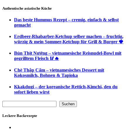
Authentische asiatische Küche
Das beste Hummus Rezept – cremig, einfach & selbst
gemacht
Erdbeer-Rhabarber-Ketchup selber machen – fruchtig,
würzig & mein Sommer-Ketchup für Grill & Burger 🍓
Bún Thịt Nướng – vietnamesische Reisnudel-Bowl mit
gegrilltem Fleisch 🥢🔥
Chè Thập Cẩm – vietnamesisches Dessert mit
Kokosmilch, Bohnen & Tapioka
Kkakdugi – der koreanische Rettich-Kimchi, den du
sofort lieben wirst
Suchen
Suchen
Leckere Backrezepte