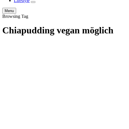
Lifestyle
expand
child
Search
Menu
menu
Browsing Tag
Chiapudding vegan möglich