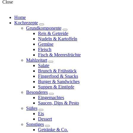
Close
Home
Kochrezepte
expand
Grundkomponente
child
expand
Reis & Getreide
menu
child
Nudeln & Kartoffeln
menu
Gemüse
Fleisch
Fisch & Meeresfrüchte
Mahlzeitart
expand
Salate
child
Brunch & Frühstück
menu
Fingerfood & Snacks
Burger & Sandwiches
Suppen & Eintöpfe
Besonderes
expand
Eingemachtes
child
Saucen, Dips & Pesto
menu
Süßes
expand
Eis
child
Dessert
menu
Sonstiges
expand
Getränke & Co.
child