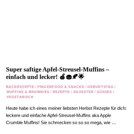
Super saftige Apfel-Streusel-Muffins –
einfach und lecker! 🍎🧁🍂🌟
BACKREZEPTE
/
FINGERFOOD & SNACKS
/
GEBURTSTAG
/
MUFFINS & BROWNIES
/
REZEPTE
/
SILVESTER
/
SÜSSES
/
VEGETARISCH
Heute habe ich eines meiner liebsten Herbst Rezepte für dich:
leckere und einfache Apfel-Streusel-Muffins aka Apple
Crumble Muffins! Sie schmecken so so so mega, wie …